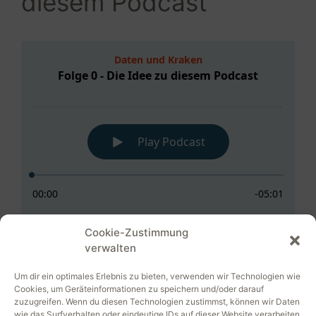
diesem Podcast
Cookie-Zustimmung
verwalten
In Folge 0 sprechen wir über uns und wie wir
Um dir ein optimales Erlebnis zu bieten, verwenden wir Technologien wie
die Idee zu einem Podcast über freie Software
Cookies, um Geräteinformationen zu speichern und/oder darauf
zuzugreifen. Wenn du diesen Technologien zustimmst, können wir Daten
hatten.
wie das Surfverhalten oder eindeutige IDs auf dieser Website verarbeiten.